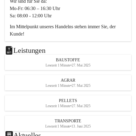
Wir sind für Sie da:
Mo-Fr: 06:30 – 16:30 Uhr
Sa: 08:00 - 12:00 Uhr
Im Mittelpunkt unseres Handelns stehen immer Sie, der 
Kunde!
Das Team ist freundlich, motiviert und bestens geschult in 
den Bereichen
Leistungen
Beratung, Lager sowie Transport. Für alle Ihre Anliegen 
BAUSTOFFE
finden wir eine individuelle Lösung.
Lesezeit 1 Minute
•
27. Mai 2025
Kontaktieren Sie uns:
AGRAR
034728230
Lesezeit 1 Minute
•
27. Mai 2025
office@mayer-lipsch.at
PELLETS
Lesezeit 1 Minute
•
27. Mai 2025
TRANSPORTE
Lesezeit 1 Minute
•
13. Juni 2025
Aktuelles