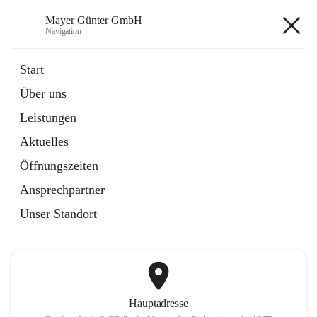
Mayer Günter GmbH
Navigation
Mayer Günter GmbH
Start
Über uns
öffnet
AGRAR
Leistungen
in
Artikel
neuem
Aktuelles
Tab
öffnet
TRANSPORTE
in
Artikel
Öffnungszeiten
neuem
Tab
Ansprechpartner
+2
Unser Standort
Hauptadresse