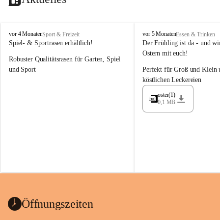
M
M
vor 4 Monaten
vor 5 Monaten
Sport & Freizeit
Essen & Trinken
a
a
Spiel- & Sportrasen erhältlich!
Der Frühling ist da - und wir
y
y
Ostern mit euch!
Robuster Qualitätsrasen für Garten, Spiel 
e
e
r
r
und Sport
Perfekt für Groß und Klein 
G
G
köstlichen Leckereien
ü
ü
n
n
oster(1)
0,1 MB
t
t
e
e
r
r
G
G
m
m
b
b
H
H
Öffnungszeiten