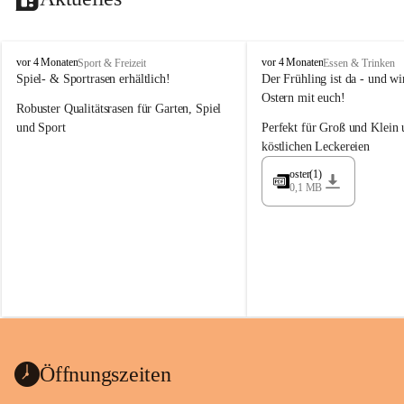
M
M
vor 4 Monaten
vor 4 Monaten
Sport & Freizeit
Essen & Trinken
a
a
Spiel- & Sportrasen erhältlich!
Der Frühling ist da - und wir
y
y
Ostern mit euch!
Robuster Qualitätsrasen für Garten, Spiel 
e
e
r
r
und Sport
Perfekt für Groß und Klein 
G
G
köstlichen Leckereien
ü
ü
n
n
oster(1)
0,1 MB
t
t
e
e
r
r
G
G
m
m
b
b
H
H
Öffnungszeiten