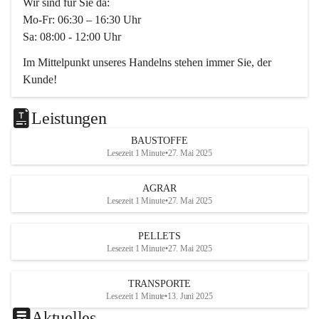
Wir sind für Sie da:
Mo-Fr: 06:30 – 16:30 Uhr
Sa: 08:00 - 12:00 Uhr
Im Mittelpunkt unseres Handelns stehen immer Sie, der 
Kunde!
Das Team ist freundlich, motiviert und bestens geschult in 
den Bereichen
Leistungen
Beratung, Lager sowie Transport. Für alle Ihre Anliegen 
BAUSTOFFE
finden wir eine individuelle Lösung.
Lesezeit 1 Minute
•
27. Mai 2025
Kontaktieren Sie uns:
AGRAR
034728230
Lesezeit 1 Minute
•
27. Mai 2025
office@mayer-lipsch.at
PELLETS
Lesezeit 1 Minute
•
27. Mai 2025
TRANSPORTE
Lesezeit 1 Minute
•
13. Juni 2025
Aktuelles