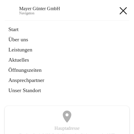
Mayer Günter GmbH
Navigation
Mayer Günter GmbH
Start
Über uns
öffnet
AGRAR
Leistungen
in
Artikel
neuem
Aktuelles
Tab
öffnet
TRANSPORTE
in
Artikel
Öffnungszeiten
neuem
Tab
Ansprechpartner
+2
Unser Standort
Hauptadresse