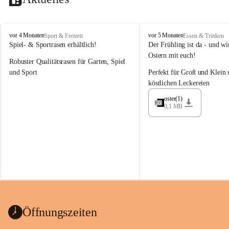
M
M
vor 4 Monaten
vor 5 Monaten
Sport & Freizeit
Essen & Trinken
a
a
Spiel- & Sportrasen erhältlich!
Der Frühling ist da - und wir
y
y
Ostern mit euch!
Robuster Qualitätsrasen für Garten, Spiel 
e
e
r
r
und Sport
Perfekt für Groß und Klein 
G
G
köstlichen Leckereien
ü
ü
n
n
oster(1)
0,1 MB
t
t
e
e
r
r
G
G
m
m
b
b
H
H
Öffnungszeiten