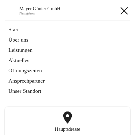
Mayer Günter GmbH
Navigation
Mayer Günter GmbH
Start
Über uns
öffnet
AGRAR
Leistungen
in
Artikel
neuem
Aktuelles
Tab
öffnet
TRANSPORTE
in
Artikel
Öffnungszeiten
neuem
Tab
Ansprechpartner
+2
Unser Standort
Hauptadresse