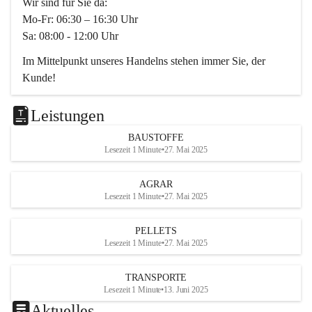
Wir sind für Sie da:
Mo-Fr: 06:30 – 16:30 Uhr
Sa: 08:00 - 12:00 Uhr
Im Mittelpunkt unseres Handelns stehen immer Sie, der 
Kunde!
Das Team ist freundlich, motiviert und bestens geschult in 
den Bereichen
Leistungen
Beratung, Lager sowie Transport. Für alle Ihre Anliegen 
BAUSTOFFE
finden wir eine individuelle Lösung.
Lesezeit 1 Minute
•
27. Mai 2025
Kontaktieren Sie uns:
AGRAR
034728230
Lesezeit 1 Minute
•
27. Mai 2025
office@mayer-lipsch.at
PELLETS
Lesezeit 1 Minute
•
27. Mai 2025
TRANSPORTE
Lesezeit 1 Minute
•
13. Juni 2025
Aktuelles