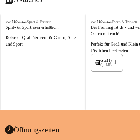
M
M
vor 4 Monaten
vor 4 Monaten
Sport & Freizeit
Essen & Trinken
a
a
Spiel- & Sportrasen erhältlich!
Der Frühling ist da - und wir
y
y
Ostern mit euch!
Robuster Qualitätsrasen für Garten, Spiel 
e
e
r
r
und Sport
Perfekt für Groß und Klein 
G
G
köstlichen Leckereien
ü
ü
n
n
oster(1)
0,1 MB
t
t
e
e
r
r
G
G
m
m
b
b
H
H
Öffnungszeiten