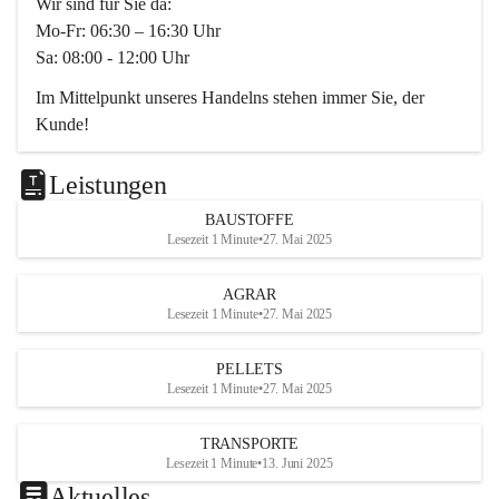
Wir sind für Sie da:
Mo-Fr: 06:30 – 16:30 Uhr
Sa: 08:00 - 12:00 Uhr
Im Mittelpunkt unseres Handelns stehen immer Sie, der 
Kunde!
Das Team ist freundlich, motiviert und bestens geschult in 
den Bereichen
Leistungen
Beratung, Lager sowie Transport. Für alle Ihre Anliegen 
BAUSTOFFE
finden wir eine individuelle Lösung.
Lesezeit 1 Minute
•
27. Mai 2025
Kontaktieren Sie uns:
AGRAR
034728230
Lesezeit 1 Minute
•
27. Mai 2025
office@mayer-lipsch.at
PELLETS
Lesezeit 1 Minute
•
27. Mai 2025
TRANSPORTE
Lesezeit 1 Minute
•
13. Juni 2025
Aktuelles