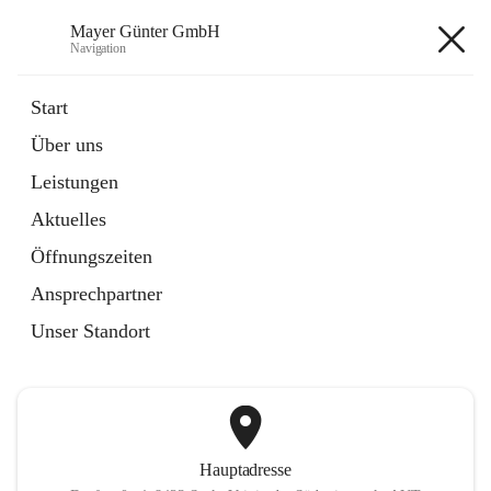
Mayer Günter GmbH
Navigation
Mayer Günter GmbH
Start
Über uns
öffnet
AGRAR
Leistungen
in
Artikel
neuem
Aktuelles
Tab
öffnet
TRANSPORTE
in
Artikel
Öffnungszeiten
neuem
Tab
Ansprechpartner
+2
Unser Standort
Hauptadresse