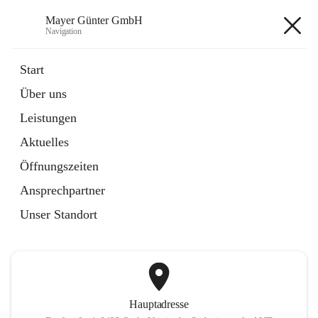
Mayer Günter GmbH
Navigation
Mayer Günter GmbH
Start
Über uns
öffnet
AGRAR
Leistungen
in
Artikel
neuem
Aktuelles
Tab
öffnet
TRANSPORTE
in
Artikel
Öffnungszeiten
neuem
Tab
Ansprechpartner
+2
Unser Standort
Hauptadresse