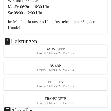
Wir sind für Sie da:
Mo-Fr: 06:30 – 16:30 Uhr
Sa: 08:00 - 12:00 Uhr
Im Mittelpunkt unseres Handelns stehen immer Sie, der 
Kunde!
Das Team ist freundlich, motiviert und bestens geschult in 
den Bereichen
Leistungen
Beratung, Lager sowie Transport. Für alle Ihre Anliegen 
BAUSTOFFE
finden wir eine individuelle Lösung.
Lesezeit 1 Minute
•
27. Mai 2025
Kontaktieren Sie uns:
AGRAR
034728230
Lesezeit 1 Minute
•
27. Mai 2025
office@mayer-lipsch.at
PELLETS
Lesezeit 1 Minute
•
27. Mai 2025
TRANSPORTE
Lesezeit 1 Minute
•
13. Juni 2025
Aktuelles