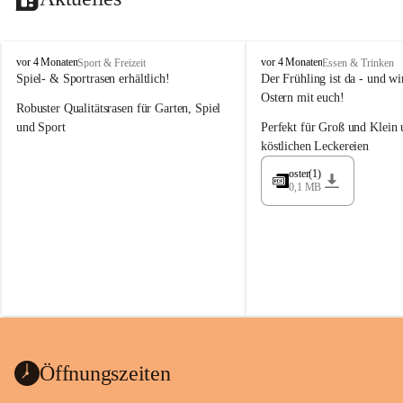
M
M
vor 4 Monaten
vor 4 Monaten
Sport & Freizeit
Essen & Trinken
a
a
Spiel- & Sportrasen erhältlich!
Der Frühling ist da - und wir
y
y
Ostern mit euch!
Robuster Qualitätsrasen für Garten, Spiel 
e
e
r
r
und Sport
Perfekt für Groß und Klein 
G
G
köstlichen Leckereien
ü
ü
n
n
oster(1)
0,1 MB
t
t
e
e
r
r
G
G
m
m
b
b
H
H
Öffnungszeiten