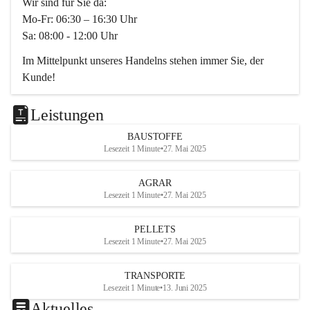
Wir sind für Sie da:
Mo-Fr: 06:30 – 16:30 Uhr
Sa: 08:00 - 12:00 Uhr
Im Mittelpunkt unseres Handelns stehen immer Sie, der 
Kunde!
Das Team ist freundlich, motiviert und bestens geschult in 
den Bereichen
Leistungen
Beratung, Lager sowie Transport. Für alle Ihre Anliegen 
BAUSTOFFE
finden wir eine individuelle Lösung.
Lesezeit 1 Minute
•
27. Mai 2025
Kontaktieren Sie uns:
AGRAR
034728230
Lesezeit 1 Minute
•
27. Mai 2025
office@mayer-lipsch.at
PELLETS
Lesezeit 1 Minute
•
27. Mai 2025
TRANSPORTE
Lesezeit 1 Minute
•
13. Juni 2025
Aktuelles