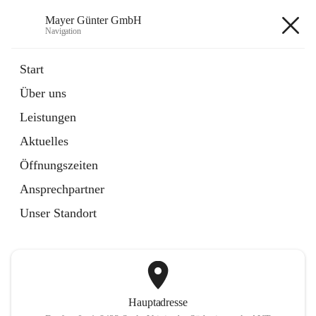
Mayer Günter GmbH
Navigation
Mayer Günter GmbH
Start
Über uns
öffnet
AGRAR
Leistungen
in
Artikel
neuem
Aktuelles
Tab
öffnet
TRANSPORTE
in
Artikel
Öffnungszeiten
neuem
Tab
Ansprechpartner
+2
Unser Standort
Hauptadresse