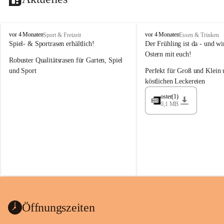
M
M
vor 4 Monaten
vor 4 Monaten
Sport & Freizeit
Essen & Trinken
a
a
Spiel- & Sportrasen erhältlich!
Der Frühling ist da - und wir
y
y
Ostern mit euch!
Robuster Qualitätsrasen für Garten, Spiel 
e
e
r
r
und Sport
Perfekt für Groß und Klein 
G
G
köstlichen Leckereien
ü
ü
n
n
oster(1)
0,1 MB
t
t
e
e
r
r
G
G
m
m
b
b
H
H
Öffnungszeiten