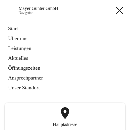
Mayer Günter GmbH
Navigation
Mayer Günter GmbH
Start
Über uns
öffnet
AGRAR
Leistungen
in
Artikel
neuem
Aktuelles
Tab
öffnet
TRANSPORTE
in
Artikel
Öffnungszeiten
neuem
Tab
Ansprechpartner
+2
Unser Standort
Hauptadresse