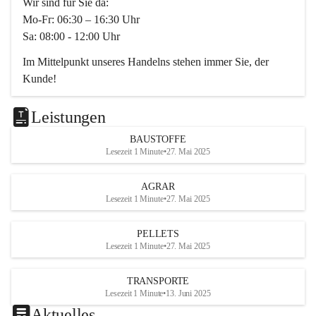
Wir sind für Sie da:
Mo-Fr: 06:30 – 16:30 Uhr
Sa: 08:00 - 12:00 Uhr
Im Mittelpunkt unseres Handelns stehen immer Sie, der 
Kunde!
Das Team ist freundlich, motiviert und bestens geschult in 
den Bereichen
Leistungen
Beratung, Lager sowie Transport. Für alle Ihre Anliegen 
BAUSTOFFE
finden wir eine individuelle Lösung.
Lesezeit 1 Minute
•
27. Mai 2025
Kontaktieren Sie uns:
AGRAR
034728230
Lesezeit 1 Minute
•
27. Mai 2025
office@mayer-lipsch.at
PELLETS
Lesezeit 1 Minute
•
27. Mai 2025
TRANSPORTE
Lesezeit 1 Minute
•
13. Juni 2025
Aktuelles