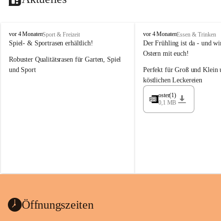
M
M
vor 4 Monaten
vor 4 Monaten
Sport & Freizeit
Essen & Trinken
a
a
Spiel- & Sportrasen erhältlich!
Der Frühling ist da - und wir
y
y
Ostern mit euch!
Robuster Qualitätsrasen für Garten, Spiel 
e
e
r
r
und Sport
Perfekt für Groß und Klein 
G
G
köstlichen Leckereien
ü
ü
n
n
oster(1)
0,1 MB
t
t
e
e
r
r
G
G
m
m
b
b
H
H
Öffnungszeiten