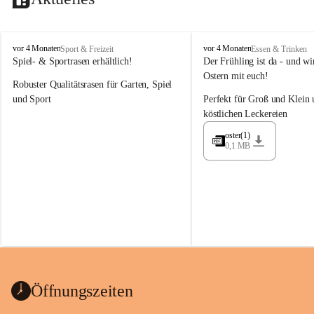
M
M
vor 4 Monaten
vor 4 Monaten
Sport & Freizeit
Essen & Trinken
a
a
Spiel- & Sportrasen erhältlich!
Der Frühling ist da - und wir
y
y
Ostern mit euch!
Robuster Qualitätsrasen für Garten, Spiel 
e
e
r
r
und Sport
Perfekt für Groß und Klein 
G
G
köstlichen Leckereien
ü
ü
n
n
oster(1)
0,1 MB
t
t
e
e
r
r
G
G
m
m
b
b
H
H
Öffnungszeiten