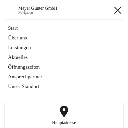
Mayer Günter GmbH
Navigation
Mayer Günter GmbH
Start
Über uns
öffnet
AGRAR
Leistungen
in
Artikel
neuem
Aktuelles
Tab
öffnet
TRANSPORTE
in
Artikel
Öffnungszeiten
neuem
Tab
Ansprechpartner
+2
Unser Standort
Hauptadresse