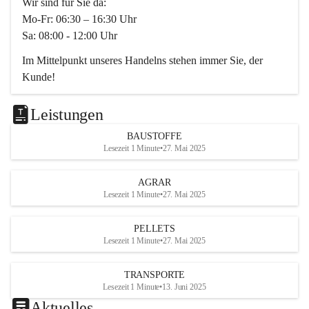
Wir sind für Sie da:
Mo-Fr: 06:30 – 16:30 Uhr
Sa: 08:00 - 12:00 Uhr
Im Mittelpunkt unseres Handelns stehen immer Sie, der 
Kunde!
Das Team ist freundlich, motiviert und bestens geschult in 
den Bereichen
Leistungen
Beratung, Lager sowie Transport. Für alle Ihre Anliegen 
BAUSTOFFE
finden wir eine individuelle Lösung.
Lesezeit 1 Minute
•
27. Mai 2025
Kontaktieren Sie uns:
AGRAR
034728230
Lesezeit 1 Minute
•
27. Mai 2025
office@mayer-lipsch.at
PELLETS
Lesezeit 1 Minute
•
27. Mai 2025
TRANSPORTE
Lesezeit 1 Minute
•
13. Juni 2025
Aktuelles