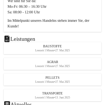
Wir sind für Sie da:
Mo-Fr: 06:30 – 16:30 Uhr
Sa: 08:00 - 12:00 Uhr
Im Mittelpunkt unseres Handelns stehen immer Sie, der 
Kunde!
Das Team ist freundlich, motiviert und bestens geschult in 
den Bereichen
Leistungen
Beratung, Lager sowie Transport. Für alle Ihre Anliegen 
BAUSTOFFE
finden wir eine individuelle Lösung.
Lesezeit 1 Minute
•
27. Mai 2025
Kontaktieren Sie uns:
AGRAR
034728230
Lesezeit 1 Minute
•
27. Mai 2025
office@mayer-lipsch.at
PELLETS
Lesezeit 1 Minute
•
27. Mai 2025
TRANSPORTE
Lesezeit 1 Minute
•
13. Juni 2025
Aktuelles