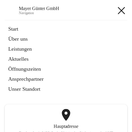
Mayer Günter GmbH
Navigation
Mayer Günter GmbH
Start
Über uns
öffnet
AGRAR
Leistungen
in
Artikel
neuem
Aktuelles
Tab
öffnet
TRANSPORTE
in
Artikel
Öffnungszeiten
neuem
Tab
Ansprechpartner
+2
Unser Standort
Hauptadresse