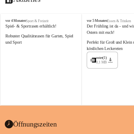
M
M
vor 4 Monaten
vor 5 Monaten
Sport & Freizeit
Essen & Trinken
a
a
Spiel- & Sportrasen erhältlich!
Der Frühling ist da - und wir
y
y
Ostern mit euch!
Robuster Qualitätsrasen für Garten, Spiel 
e
e
r
r
und Sport
Perfekt für Groß und Klein 
G
G
köstlichen Leckereien
ü
ü
n
n
oster(1)
0,1 MB
t
t
e
e
r
r
G
G
m
m
b
b
H
H
Öffnungszeiten