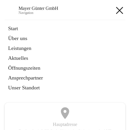
Mayer Günter GmbH
Navigation
Mayer Günter GmbH
Start
Über uns
öffnet
AGRAR
Leistungen
in
Artikel
neuem
Aktuelles
Tab
öffnet
TRANSPORTE
in
Artikel
Öffnungszeiten
neuem
Tab
Ansprechpartner
+2
Unser Standort
Hauptadresse