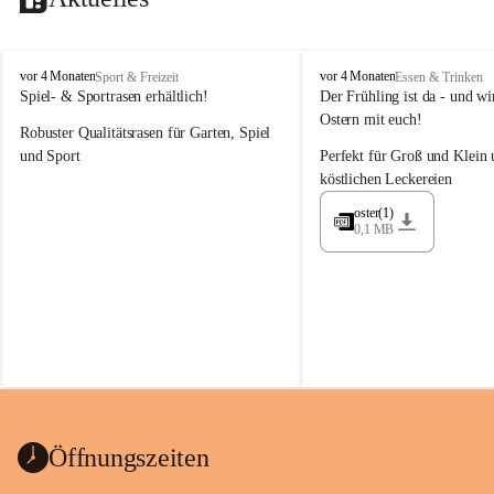
M
M
vor 4 Monaten
vor 4 Monaten
Sport & Freizeit
Essen & Trinken
a
a
Spiel- & Sportrasen erhältlich!
Der Frühling ist da - und wir
y
y
Ostern mit euch!
Robuster Qualitätsrasen für Garten, Spiel 
e
e
r
r
und Sport
Perfekt für Groß und Klein 
G
G
köstlichen Leckereien
ü
ü
n
n
oster(1)
0,1 MB
t
t
e
e
r
r
G
G
m
m
b
b
H
H
Öffnungszeiten