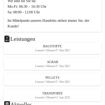
Wir sind für Sie da:
Mo-Fr: 06:30 – 16:30 Uhr
Sa: 08:00 - 12:00 Uhr
Im Mittelpunkt unseres Handelns stehen immer Sie, der 
Kunde!
Das Team ist freundlich, motiviert und bestens geschult in 
den Bereichen
Leistungen
Beratung, Lager sowie Transport. Für alle Ihre Anliegen 
BAUSTOFFE
finden wir eine individuelle Lösung.
Lesezeit 1 Minute
•
27. Mai 2025
Kontaktieren Sie uns:
AGRAR
034728230
Lesezeit 1 Minute
•
27. Mai 2025
office@mayer-lipsch.at
PELLETS
Lesezeit 1 Minute
•
27. Mai 2025
TRANSPORTE
Lesezeit 1 Minute
•
13. Juni 2025
Aktuelles