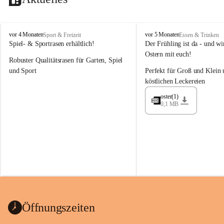
M
M
vor 4 Monaten
vor 5 Monaten
Sport & Freizeit
Essen & Trinken
a
a
Spiel- & Sportrasen erhältlich!
Der Frühling ist da - und wir
y
y
Ostern mit euch!
Robuster Qualitätsrasen für Garten, Spiel 
e
e
r
r
und Sport
Perfekt für Groß und Klein 
G
G
köstlichen Leckereien
ü
ü
n
n
oster(1)
0,1 MB
t
t
e
e
r
r
G
G
m
m
b
b
H
H
Öffnungszeiten