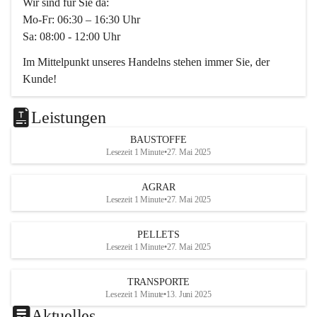
Wir sind für Sie da:
Mo-Fr: 06:30 – 16:30 Uhr
Sa: 08:00 - 12:00 Uhr
Im Mittelpunkt unseres Handelns stehen immer Sie, der 
Kunde!
Das Team ist freundlich, motiviert und bestens geschult in 
den Bereichen
Leistungen
Beratung, Lager sowie Transport. Für alle Ihre Anliegen 
BAUSTOFFE
finden wir eine individuelle Lösung.
Lesezeit 1 Minute
•
27. Mai 2025
Kontaktieren Sie uns:
AGRAR
034728230
Lesezeit 1 Minute
•
27. Mai 2025
office@mayer-lipsch.at
PELLETS
Lesezeit 1 Minute
•
27. Mai 2025
TRANSPORTE
Lesezeit 1 Minute
•
13. Juni 2025
Aktuelles