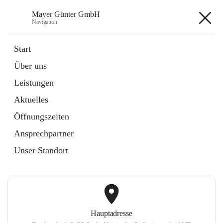
Mayer Günter GmbH
Navigation
Mayer Günter GmbH
Start
Über uns
öffnet
AGRAR
Leistungen
in
Artikel
neuem
Aktuelles
Tab
öffnet
TRANSPORTE
in
Artikel
Öffnungszeiten
neuem
Tab
Ansprechpartner
+2
Unser Standort
Hauptadresse