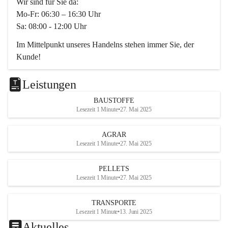
Wir sind für Sie da:
Mo-Fr: 06:30 – 16:30 Uhr
Sa: 08:00 - 12:00 Uhr
Im Mittelpunkt unseres Handelns stehen immer Sie, der 
Kunde!
Das Team ist freundlich, motiviert und bestens geschult in 
den Bereichen
Leistungen
Beratung, Lager sowie Transport. Für alle Ihre Anliegen 
BAUSTOFFE
finden wir eine individuelle Lösung.
Lesezeit 1 Minute
•
27. Mai 2025
Kontaktieren Sie uns:
AGRAR
034728230
Lesezeit 1 Minute
•
27. Mai 2025
office@mayer-lipsch.at
PELLETS
Lesezeit 1 Minute
•
27. Mai 2025
TRANSPORTE
Lesezeit 1 Minute
•
13. Juni 2025
Aktuelles