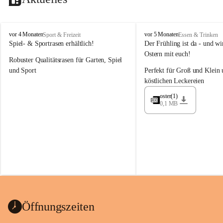
M
M
vor 4 Monaten
vor 5 Monaten
Sport & Freizeit
Essen & Trinken
a
a
Spiel- & Sportrasen erhältlich!
Der Frühling ist da - und wir
y
y
Ostern mit euch!
Robuster Qualitätsrasen für Garten, Spiel 
e
e
r
r
und Sport
Perfekt für Groß und Klein 
G
G
köstlichen Leckereien
ü
ü
n
n
oster(1)
0,1 MB
t
t
e
e
r
r
G
G
m
m
b
b
H
H
Öffnungszeiten