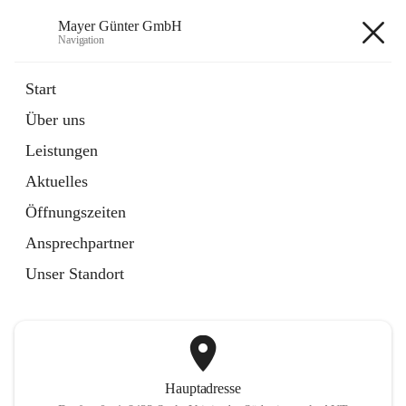
Mayer Günter GmbH
Navigation
Mayer Günter GmbH
Start
Über uns
öffnet
AGRAR
Leistungen
in
Artikel
neuem
Aktuelles
Tab
öffnet
TRANSPORTE
in
Artikel
Öffnungszeiten
neuem
Tab
Ansprechpartner
+2
Unser Standort
Hauptadresse