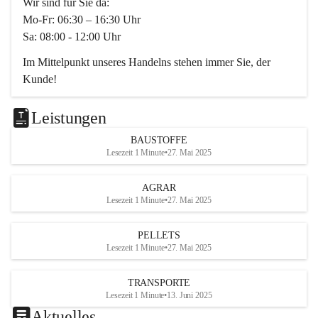
Wir sind für Sie da:
Mo-Fr: 06:30 – 16:30 Uhr
Sa: 08:00 - 12:00 Uhr
Im Mittelpunkt unseres Handelns stehen immer Sie, der 
Kunde!
Das Team ist freundlich, motiviert und bestens geschult in 
den Bereichen
Leistungen
Beratung, Lager sowie Transport. Für alle Ihre Anliegen 
BAUSTOFFE
finden wir eine individuelle Lösung.
Lesezeit 1 Minute
•
27. Mai 2025
Kontaktieren Sie uns:
AGRAR
034728230
Lesezeit 1 Minute
•
27. Mai 2025
office@mayer-lipsch.at
PELLETS
Lesezeit 1 Minute
•
27. Mai 2025
TRANSPORTE
Lesezeit 1 Minute
•
13. Juni 2025
Aktuelles