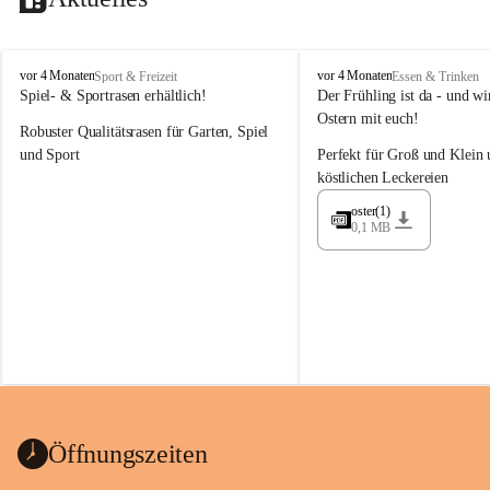
M
M
vor 4 Monaten
vor 4 Monaten
Sport & Freizeit
Essen & Trinken
a
a
Spiel- & Sportrasen erhältlich!
Der Frühling ist da - und wir
y
y
Ostern mit euch!
Robuster Qualitätsrasen für Garten, Spiel 
e
e
r
r
und Sport
Perfekt für Groß und Klein 
G
G
köstlichen Leckereien
ü
ü
n
n
oster(1)
0,1 MB
t
t
e
e
r
r
G
G
m
m
b
b
H
H
Öffnungszeiten