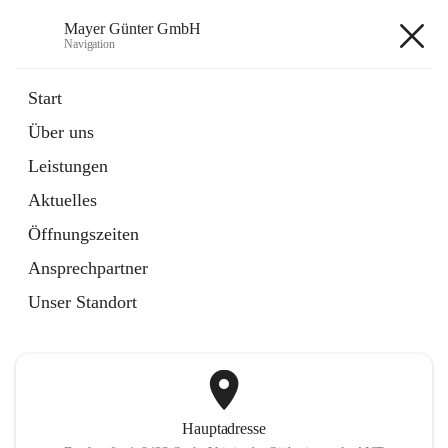
Mayer Günter GmbH
Navigation
Mayer Günter GmbH
Start
Über uns
öffnet
AGRAR
Leistungen
in
Artikel
neuem
Aktuelles
Tab
öffnet
TRANSPORTE
in
Artikel
Öffnungszeiten
neuem
Tab
Ansprechpartner
+2
Unser Standort
Hauptadresse